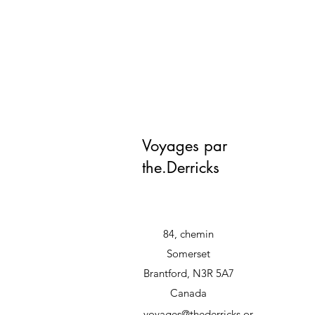
Voyages par
the.Derricks
84, chemin
Somerset
Brantford, N3R 5A7
Canada
voyages@thederricks.or