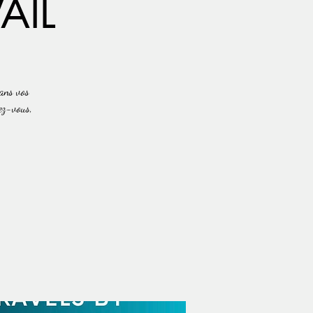
AIL
dans vos
ez-vous,