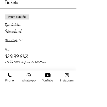
Tickets
Vente expirée
Type de billet
Standard
Plus d'info
Prix
389,99 GHS
+ 9,75 GHS de frais de billetterie
Phone
WhatsApp
YouTube
Instagram
Share This Event