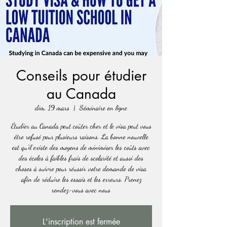
Conseils pour étudier
au Canada
dim. 19 mars
  |  
Séminaire en ligne
Étudier au Canada peut coûter cher et le visa peut vous
être refusé pour plusieurs raisons. La bonne nouvelle
est qu'il existe des moyens de minimiser les coûts avec
des écoles à faibles frais de scolarité et aussi des
choses à suivre pour réussir votre demande de visa
afin de réduire les essais et les erreurs. Prenez
rendez-vous avec nous
L'inscription est fermée